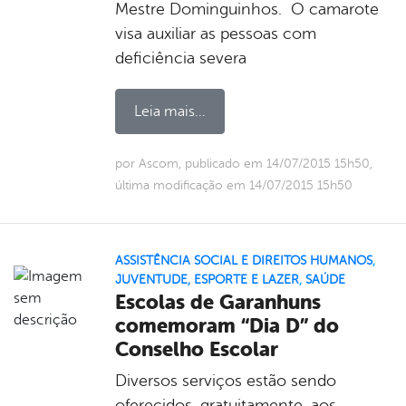
Mestre Dominguinhos. O camarote
visa auxiliar as pessoas com
deficiência severa
Leia mais...
por Ascom, publicado em 14/07/2015 15h50,
última modificação em 14/07/2015 15h50
ASSISTÊNCIA SOCIAL E DIREITOS HUMANOS
,
JUVENTUDE, ESPORTE E LAZER
,
SAÚDE
Escolas de Garanhuns
comemoram “Dia D” do
Conselho Escolar
Diversos serviços estão sendo
oferecidos, gratuitamente, aos