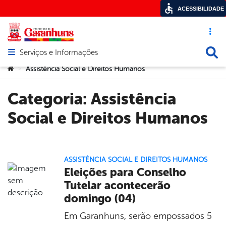
ACESSIBILIDADE
Acesso ráp
Busca
Serviços e Informações
Abrir menu principal de navegação
Você está aqui:
Assistência Social e Direitos Humanos
>
Categoria:
Assistência
Social e Direitos Humanos
ASSISTÊNCIA SOCIAL E DIREITOS HUMANOS
Eleições para Conselho
Tutelar acontecerão
domingo (04)
Em Garanhuns, serão empossados 5