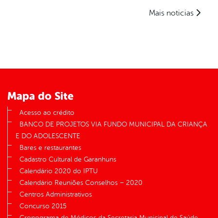
Mais noticias
Mapa do Site
Acesso ao crédito
BANCO DE PROJETOS VIA FUNDO MUNICIPAL DA CRIANÇA
E DO ADOLESCENTE
Bares e restaurantes
Cadastro Cultural de Garanhuns
Calendário 2020 do IPTU
Calendário Reuniões Conselhos – 2020
Centros Administrativos
Concurso 2015
Cronograma de Médicos da Secretaria Municipal de Saúde