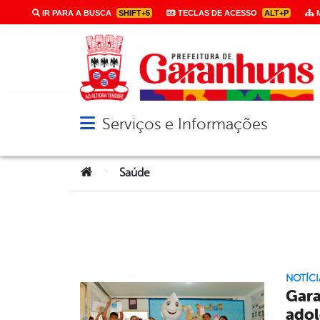
IR PARA A BUSCA
SHIFT+5
TECLAS DE ACESSO
ALT+P
M
Serviços e Informações
Abrir menu principal de navegação
Você está aqui:
>
Saúde
NOTÍCI
Gara
adol