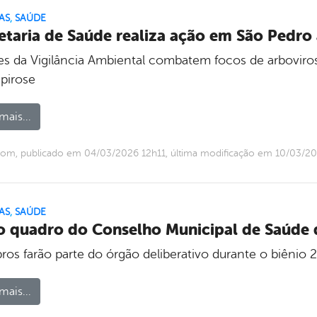
AS
,
SAÚDE
etaria de Saúde realiza ação em São Pedr
es da Vigilância Ambiental combatem focos de arboviro
spirose
mais...
om, publicado em 04/03/2026 12h11, última modificação em 10/03/2
AS
,
SAÚDE
 quadro do Conselho Municipal de Saúde 
os farão parte do órgão deliberativo durante o biênio
mais...