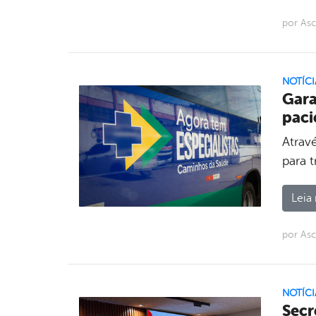
por As
NOTÍCI
Gara
paci
Atravé
para 
Leia 
por As
NOTÍCI
Secr