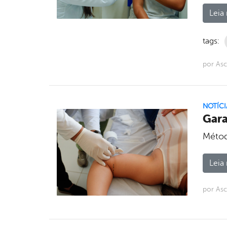
Leia 
tags:
por Asc
NOTÍCI
Gara
Métod
Leia 
por As