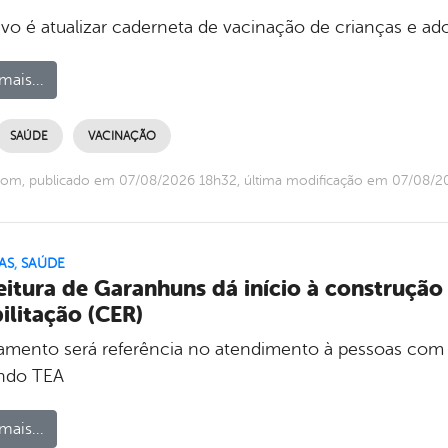
ivo é atualizar caderneta de vacinação de crianças e a
mais...
SAÚDE
VACINAÇÃO
com, publicado em 07/08/2026 18h32, última modificação em 07/08/2
AS
,
SAÚDE
eitura de Garanhuns dá início à construção
ilitação (CER)
mento será referência no atendimento à pessoas com defi
indo TEA
mais...