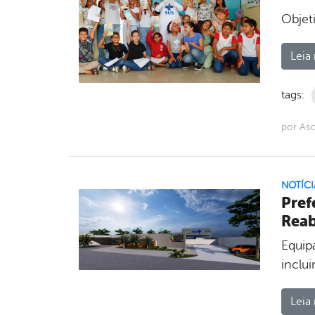
Objet
Leia 
tags:
por As
NOTÍCI
Pref
Reab
Equipa
inclu
Leia 