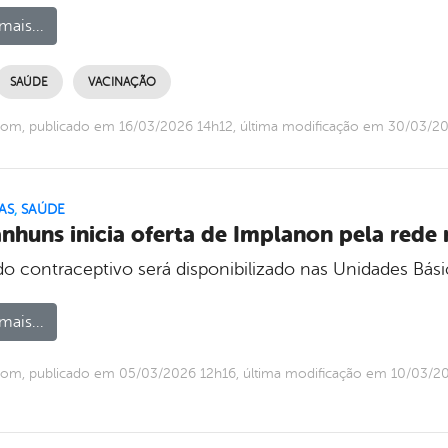
mais...
SAÚDE
VACINAÇÃO
om, publicado em 16/03/2026 14h12, última modificação em 30/03/2
AS
,
SAÚDE
nhuns inicia oferta de Implanon pela rede
o contraceptivo será disponibilizado nas Unidades Bás
mais...
com, publicado em 05/03/2026 12h16, última modificação em 10/03/2