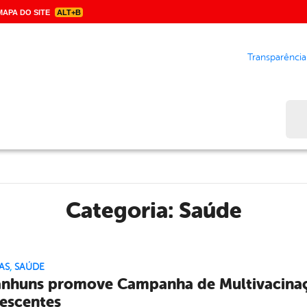
APA DO SITE
ALT+B
Transparência
Bus
Categoria:
Saúde
AS
,
SAÚDE
nhuns promove Campanha de Multivacinaçã
escentes