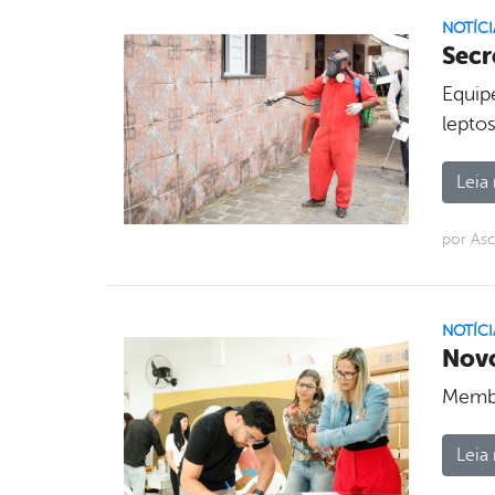
NOTÍCI
Secr
Equip
lepto
Leia 
por Asc
NOTÍCI
Novo
Membr
Leia 