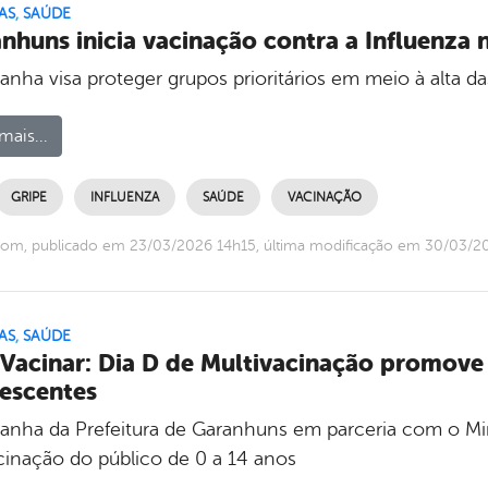
AS
,
SAÚDE
nhuns inicia vacinação contra a Influenza 
nha visa proteger grupos prioritários em meio à alta da
mais...
GRIPE
INFLUENZA
SAÚDE
VACINAÇÃO
com, publicado em 23/03/2026 14h15, última modificação em 30/03/2
AS
,
SAÚDE
Vacinar: Dia D de Multivacinação promove 
escentes
nha da Prefeitura de Garanhuns em parceria com o Minis
cinação do público de 0 a 14 anos