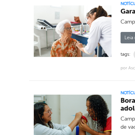
NOTÍCI
Gara
Campa
Leia 
tags:
por As
NOTÍCI
Bora
adol
Campa
de va