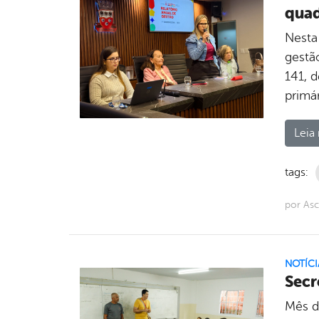
quad
Nesta 
gestã
141, d
primár
Leia 
tags:
por As
NOTÍCI
Secr
Mês d