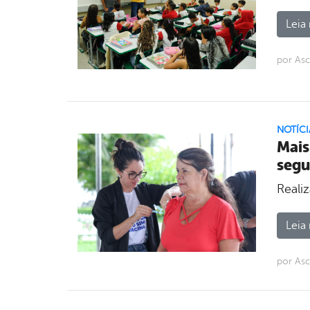
Leia 
por Asc
NOTÍCI
Mais
segu
Reali
Leia 
por Asc