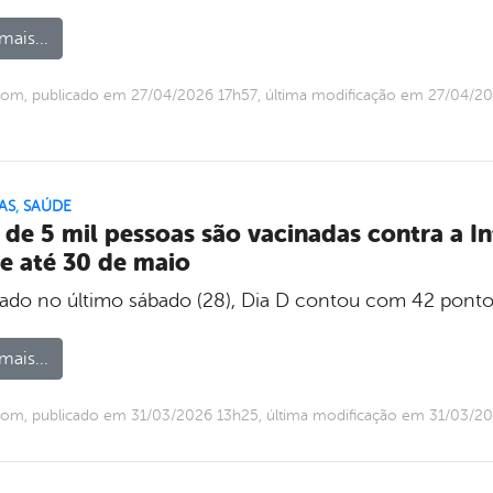
mais...
om, publicado em 27/04/2026 17h57, última modificação em 27/04/2
AS
,
SAÚDE
 de 5 mil pessoas são vacinadas contra a 
e até 30 de maio
zado no último sábado (28), Dia D contou com 42 pon
mais...
om, publicado em 31/03/2026 13h25, última modificação em 31/03/2