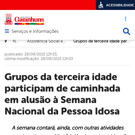
ACESSIBILIDADE
Acesso ráp
Busca
Serviços e Informações
Abrir menu principal de navegação
Você está aqui:
Notícias
Assistência Social e Direitos Humanos
Grupos da terceira idade participam de caminhada em alusão à Semana Nacional da Pessoa Idosa
>
>
>
publicado: 28/09/2015 12h33,
última modificação: 28/09/2015 12h33
Grupos da terceira idade
participam de caminhada
em alusão à Semana
Nacional da Pessoa Idosa
A semana contará, ainda, com outras atividades