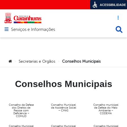
ACESSIBILIDADE
Acesso ráp
Busca
Serviços e Informações
Abrir menu principal de navegação
Você está aqui:
Secretarias e Orgãos
Conselhos Municipais
>
>
Conselhos Municipais
Conselho de Defesa
Conselho Municipal
Conselho municipal
dos Direitos da
de Assistência Social
de Defesa do Meio
Pessoa com
– CMAS
Ambiente –
Deficiência –
CODEMA
COMUD
Conselho Municipal
Conselho Municipal
Conselho Municipal