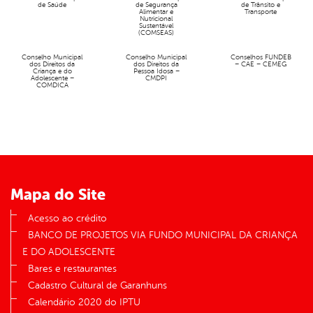
de Saúde
de Segurança
de Trânsito e
Alimentar e
Transporte
Nutricional
Sustentável
(COMSEAS)
Conselho Municipal
Conselho Municipal
Conselhos FUNDEB
dos Direitos da
dos Direitos da
– CAE – CEMEG
Criança e do
Pessoa Idosa –
Adolescente –
CMDPI
COMDICA
Mapa do Site
Acesso ao crédito
BANCO DE PROJETOS VIA FUNDO MUNICIPAL DA CRIANÇA
E DO ADOLESCENTE
Bares e restaurantes
Cadastro Cultural de Garanhuns
Calendário 2020 do IPTU