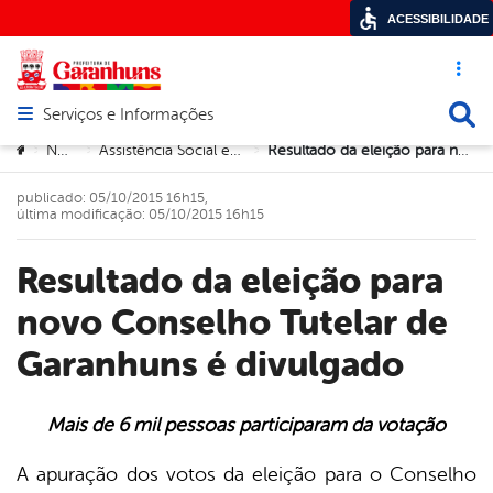
ACESSIBILIDADE
Acesso ráp
Busca
Serviços e Informações
Abrir menu principal de navegação
Você está aqui:
Notícias
Assistência Social e Direitos Humanos
Resultado da eleição para novo Conselho Tutelar de Garanhuns é divulgado
>
>
>
publicado: 05/10/2015 16h15,
última modificação: 05/10/2015 16h15
Resultado da eleição para
novo Conselho Tutelar de
Garanhuns é divulgado
Mais de 6 mil pessoas participaram da votação
book
A apuração dos votos da eleição para o Conselho