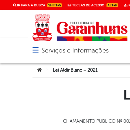
IR PARA A BUSCA
SHIFT+5
TECLAS DE ACESSO
ALT+P
M
Serviços e Informações
Abrir menu principal de navegação
Você está aqui:
>
Lei Aldir Blanc – 2021
L
CHAMAMENTO PÚBLICO Nº 002/20