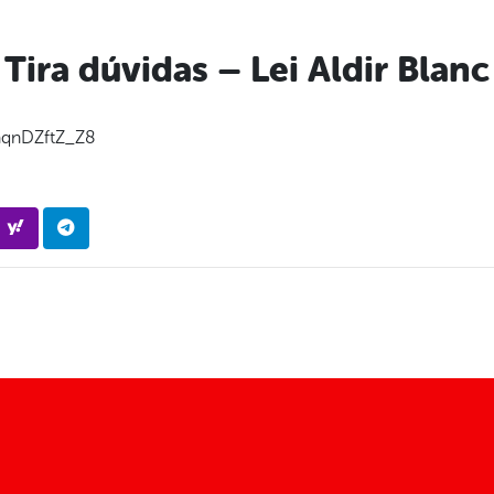
Tira dúvidas – Lei Aldir Blanc
nqnDZftZ_Z8