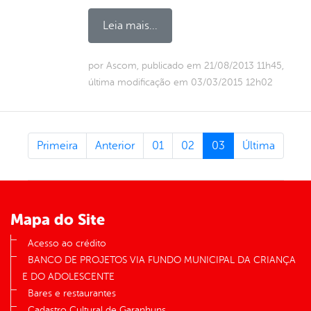
Leia mais...
por Ascom, publicado em 21/08/2013 11h45,
última modificação em 03/03/2015 12h02
Primeira
Anterior
01
02
03
Última
Mapa do Site
Acesso ao crédito
BANCO DE PROJETOS VIA FUNDO MUNICIPAL DA CRIANÇA
E DO ADOLESCENTE
Bares e restaurantes
Cadastro Cultural de Garanhuns