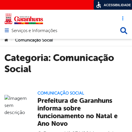
ACESSIBILIDADE
Acesso ráp
Busca
Serviços e Informações
Abrir menu principal de navegação
Você está aqui:
Comunicação Social
>
Categoria:
Comunicação
Social
COMUNICAÇÃO SOCIAL
Prefeitura de Garanhuns
informa sobre
funcionamento no Natal e
Ano Novo