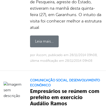
de Pesqueira, agreste do Estado,
estiveram na manhã desta quinta-
feira (27), em Garanhuns. O intuito da
visita foi conhecer melhor a estrutura
atual
Leia mais...
por Ascom, publicado em 28/11/2014 09h08,
última modificação em 28/11/2014 09h08
COMUNICAÇÃO SOCIAL
,
DESENVOLVIMENTO
ECONÔMICO
Empresários se reúnem com
prefeito em exercício
Audálio Ramos