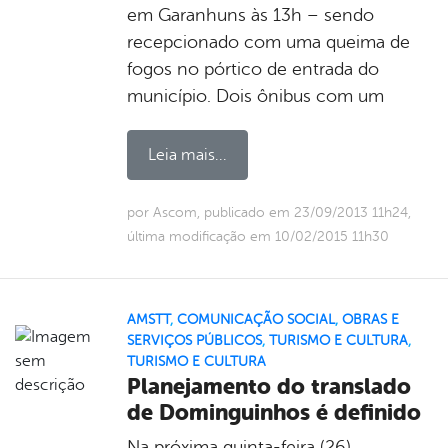
em Garanhuns às 13h – sendo
recepcionado com uma queima de
fogos no pórtico de entrada do
município. Dois ônibus com um
Leia mais...
por Ascom, publicado em 23/09/2013 11h24,
última modificação em 10/02/2015 11h30
AMSTT
,
COMUNICAÇÃO SOCIAL
,
OBRAS E
SERVIÇOS PÚBLICOS
,
TURISMO E CULTURA
,
TURISMO E CULTURA
Planejamento do translado
de Dominguinhos é definido
Na próxima quinta-feira (26),