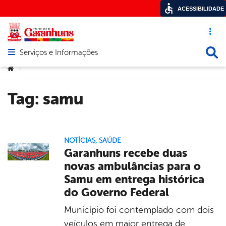
ACESSIBILIDADE
Acesso ráp
Busca
Serviços e Informações
Abrir menu principal de navegação
Você está aqui:
>
Tag:
samu
NOTÍCIAS
,
SAÚDE
Garanhuns recebe duas
novas ambulâncias para o
Samu em entrega histórica
do Governo Federal
Município foi contemplado com dois
veículos em maior entrega de