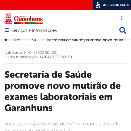
ACESSIBILIDADE
Acesso ráp
Busca
Serviços e Informações
Abrir menu principal de navegação
Você está aqui:
Notícias
Saúde
Secretaria de Saúde promove novo mutirão de exames laboratoriais em Garanhuns
>
>
>
publicado: 14/04/2022 00h30,
última modificação: 14/04/2022 00h30
Secretaria de Saúde
promove novo mutirão de
exames laboratoriais em
Garanhuns
Serão autorizados mais de 87 mil exames durante