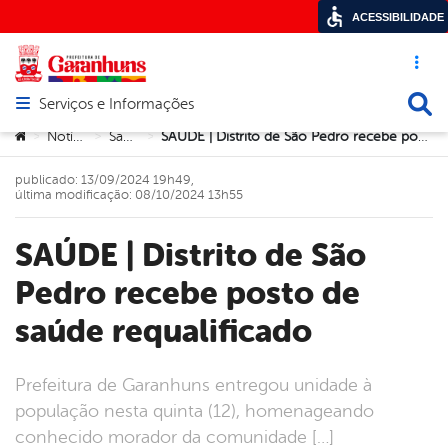
ACESSIBILIDADE
Acesso ráp
Busca
Serviços e Informações
Abrir menu principal de navegação
Você está aqui:
Notícias
Saúde
SAÚDE | Distrito de São Pedro recebe posto de saúde requalificado
>
>
>
publicado: 13/09/2024 19h49,
última modificação: 08/10/2024 13h55
SAÚDE | Distrito de São
Pedro recebe posto de
saúde requalificado
Prefeitura de Garanhuns entregou unidade à
população nesta quinta (12), homenageando
conhecido morador da comunidade […]