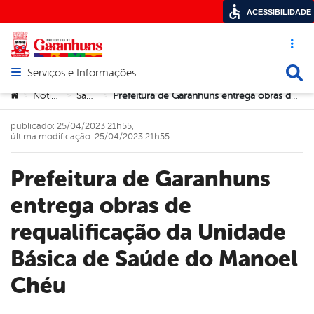
ACESSIBILIDADE
Acesso ráp
Busca
Serviços e Informações
Abrir menu principal de navegação
Você está aqui:
Notícias
Saúde
Prefeitura de Garanhuns entrega obras de requalificação da Unidade Básica de Saúde do Manoel Chéu
>
>
>
publicado: 25/04/2023 21h55,
última modificação: 25/04/2023 21h55
Prefeitura de Garanhuns
entrega obras de
requalificação da Unidade
Básica de Saúde do Manoel
Chéu