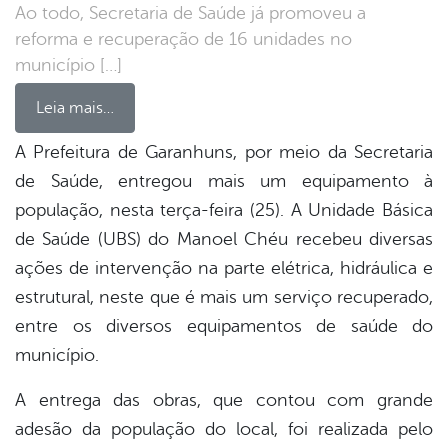
Ao todo, Secretaria de Saúde já promoveu a
reforma e recuperação de 16 unidades no
município […]
Leia mais…
A Prefeitura de Garanhuns, por meio da Secretaria
de Saúde, entregou mais um equipamento à
book
população, nesta terça-feira (25). A Unidade Básica
de Saúde (UBS) do Manoel Chéu recebeu diversas
er
ações de intervenção na parte elétrica, hidráulica e
estrutural, neste que é mais um serviço recuperado,
entre os diversos equipamentos de saúde do
din
município.
A entrega das obras, que contou com grande
adesão da população do local, foi realizada pelo