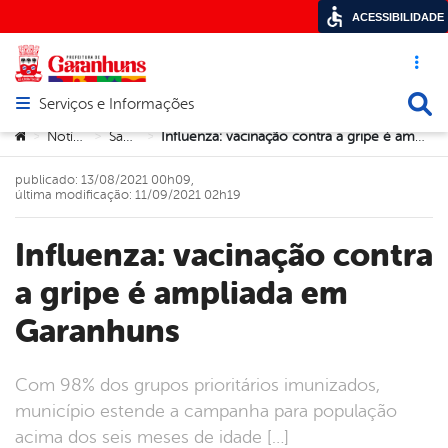
ACESSIBILIDADE
Acesso ráp
Busca
Serviços e Informações
Abrir menu principal de navegação
Você está aqui:
Notícias
Saúde
Influenza: vacinação contra a gripe é ampliada em Garanhuns
>
>
>
publicado: 13/08/2021 00h09,
última modificação: 11/09/2021 02h19
Influenza: vacinação contra
a gripe é ampliada em
Garanhuns
Com 98% dos grupos prioritários imunizados,
município estende a campanha para população
acima dos seis meses de idade […]