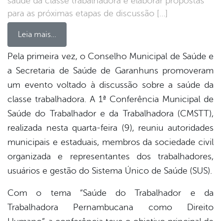
saúde da classe trabalhadora e elaborar propostas
para as próximas etapas de discussão […]
Leia mais…
Pela primeira vez, o Conselho Municipal de Saúde e
a Secretaria de Saúde de Garanhuns promoveram
book
um evento voltado à discussão sobre a saúde da
classe trabalhadora. A 1ª Conferência Municipal de
er
Saúde do Trabalhador e da Trabalhadora (CMSTT),
realizada nesta quarta-feira (9), reuniu autoridades
municipais e estaduais, membros da sociedade civil
din
organizada e representantes dos trabalhadores,
usuários e gestão do Sistema Único de Saúde (SUS).
Com o tema “Saúde do Trabalhador e da
Trabalhadora Pernambucana como Direito