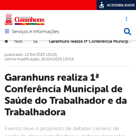
ACESSIBILIDADE
Acesso ráp
Busca
Serviços e Informações
Abrir menu principal de navegação
Você está aqui:
Notícias
Saúde
Garanhuns realiza 1ª Conferência Municipal de Saúde do Trabalhador e da Trabalhadora
>
>
>
publicado: 11/04/2025 13h20,
última modificação: 16/04/2025 13h54
Garanhuns realiza 1ª
Conferência Municipal de
Saúde do Trabalhador e da
Trabalhadora
Evento teve o propósito de debater cenário de