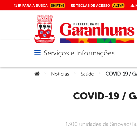
IR PARA A BUSCA
SHIFT+5
TECLAS DE ACESSO
ALT+P
M
Serviços e Informações
Abrir menu principal de navegação
Você está aqui:
>
>
>
Notícias
Saúde
COVID-19 / Garanhuns recebe mais vacinas para idosos e
1300 unidades da Sinovac/But