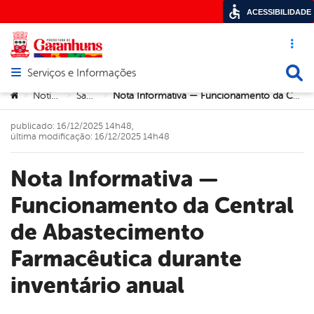
ACESSIBILIDADE
Acesso ráp
Busca
Serviços e Informações
Abrir menu principal de navegação
Você está aqui:
Notícias
Saúde
Nota Informativa — Funcionamento da Central de Abastecimento Farmacêutica durante inventário anual
>
>
>
publicado: 16/12/2025 14h48,
última modificação: 16/12/2025 14h48
Nota Informativa —
Funcionamento da Central
de Abastecimento
Farmacêutica durante
inventário anual