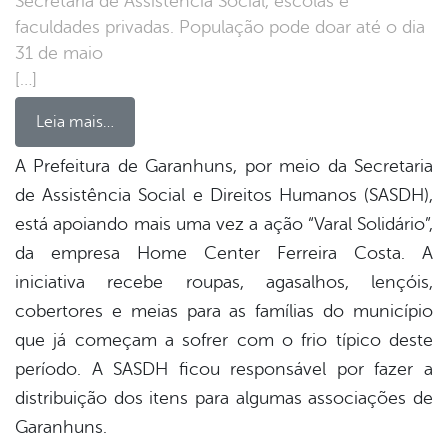
Secretaria de Assistência Social, escolas e
faculdades privadas. População pode doar até o dia
31 de maio
[…]
Leia mais…
A Prefeitura de Garanhuns, por meio da Secretaria
de Assistência Social e Direitos Humanos (SASDH),
book
está apoiando mais uma vez a ação “Varal Solidário”,
da empresa Home Center Ferreira Costa. A
er
iniciativa recebe roupas, agasalhos, lençóis,
cobertores e meias para as famílias do município
que já começam a sofrer com o frio típico deste
din
período. A SASDH ficou responsável por fazer a
distribuição dos itens para algumas associações de
Garanhuns.