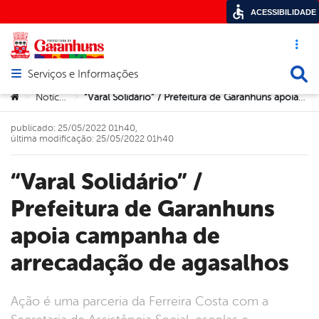
ACESSIBILIDADE
Acesso ráp
Busca
Serviços e Informações
Abrir menu principal de navegação
Você está aqui:
Notícias
“Varal Solidário” / Prefeitura de Garanhuns apoia campanha de arrecadação de agasalhos
>
>
publicado: 25/05/2022 01h40,
última modificação: 25/05/2022 01h40
“Varal Solidário” /
Prefeitura de Garanhuns
apoia campanha de
arrecadação de agasalhos
Ação é uma parceria da Ferreira Costa com a