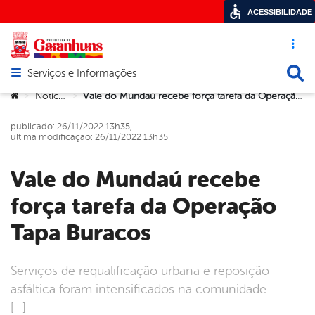
ACESSIBILIDADE
Acesso ráp
Busca
Serviços e Informações
Abrir menu principal de navegação
Você está aqui:
Notícias
Vale do Mundaú recebe força tarefa da Operação Tapa Buracos
>
>
publicado: 26/11/2022 13h35,
última modificação: 26/11/2022 13h35
Vale do Mundaú recebe
força tarefa da Operação
Tapa Buracos
Serviços de requalificação urbana e reposição
asfáltica foram intensificados na comunidade
[…]