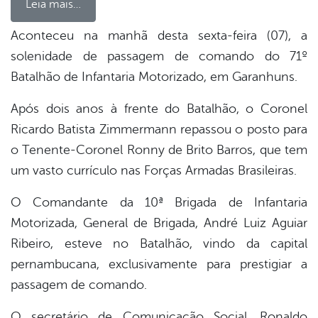
Leia mais…
Aconteceu na manhã desta sexta-feira (07), a
solenidade de passagem de comando do 71º
book
Batalhão de Infantaria Motorizado, em Garanhuns.
Após dois anos à frente do Batalhão, o Coronel
er
Ricardo Batista Zimmermann repassou o posto para
o Tenente-Coronel Ronny de Brito Barros, que tem
din
um vasto currículo nas Forças Armadas Brasileiras.
O Comandante da 10ª Brigada de Infantaria
Motorizada, General de Brigada, André Luiz Aguiar
Ribeiro, esteve no Batalhão, vindo da capital
pernambucana, exclusivamente para prestigiar a
passagem de comando.
O secretário de Comunicação Social, Ronaldo