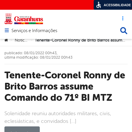
ACESSIBILIDADE
Acesso ráp
Busca
Serviços e Informações
Abrir menu principal de navegação
Você está aqui:
Notícias
Tenente-Coronel Ronny de Brito Barros assume Comando do 71º BI MTZ
>
>
publicado: 08/01/2022 00h43,
última modificação: 08/01/2022 00h43
Tenente-Coronel Ronny de
Brito Barros assume
Comando do 71º BI MTZ
Solenidade reuniu autoridades militares, civis,
eclesiásticas, e convidados […]