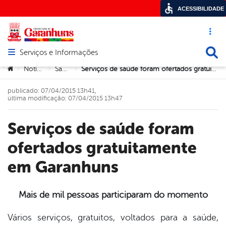
ACESSIBILIDADE
Acesso ráp
Busca
Serviços e Informações
Abrir menu principal de navegação
Você está aqui:
Notícias
Saúde
Serviços de saúde foram ofertados gratuitamente em Garanhuns
>
>
>
publicado: 07/04/2015 13h41,
última modificação: 07/04/2015 13h47
Serviços de saúde foram
ofertados gratuitamente
em Garanhuns
Mais de mil pessoas participaram do momento
book
Vários serviços, gratuitos, voltados para a saúde,