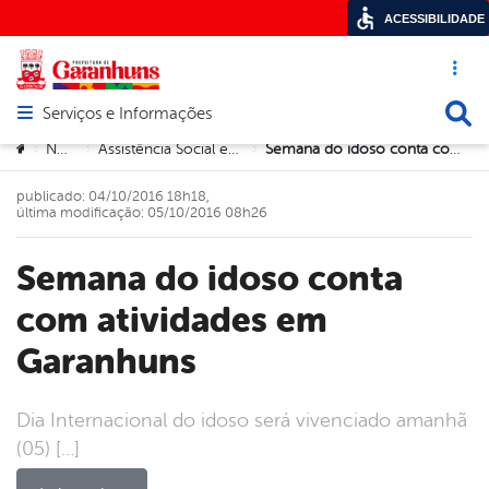
ACESSIBILIDADE
Acesso ráp
Busca
Serviços e Informações
Abrir menu principal de navegação
Você está aqui:
Notícias
Assistência Social e Direitos Humanos
Semana do idoso conta com atividades em Garanhuns
>
>
>
publicado: 04/10/2016 18h18,
última modificação: 05/10/2016 08h26
Semana do idoso conta
com atividades em
Garanhuns
Dia Internacional do idoso será vivenciado amanhã
(05) […]