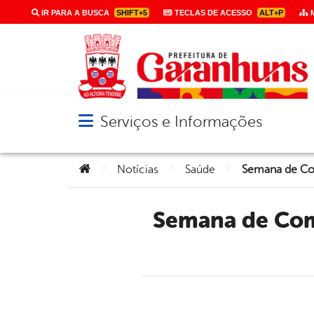
IR PARA A BUSCA
SHIFT+5
TECLAS DE ACESSO
ALT+P
M
Serviços e Informações
Abrir menu principal de navegação
Você está aqui:
>
>
>
Notícias
Saúde
Semana de Combate à Chikungunya mobiliza população em