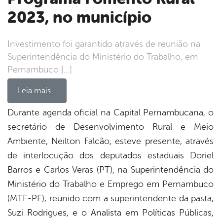
2023, no município
Investimento foi garantido através de reunião na
Superintendência do Ministério do Trabalho, em
Pernambuco […]
Leia mais…
Durante agenda oficial na Capital Pernambucana, o
secretário de Desenvolvimento Rural e Meio
book
Ambiente, Neilton Falcão, esteve presente, através
de interlocução dos deputados estaduais Doriel
er
Barros e Carlos Veras (PT), na Superintendência do
Ministério do Trabalho e Emprego em Pernambuco
(MTE-PE), reunido com a superintendente da pasta,
din
Suzi Rodrigues, e o Analista em Políticas Públicas,