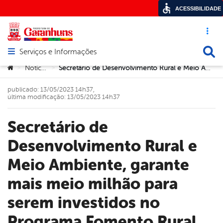
ACESSIBILIDADE
Acesso ráp
Busca
Serviços e Informações
Abrir menu principal de navegação
Você está aqui:
Notícias
Secretário de Desenvolvimento Rural e Meio Ambiente, garante mais meio milhão para serem investidos no Programa Fomento Rural 2023, no município
>
>
publicado: 13/05/2023 14h37,
última modificação: 13/05/2023 14h37
Secretário de
Desenvolvimento Rural e
Meio Ambiente, garante
mais meio milhão para
serem investidos no
Programa Fomento Rural