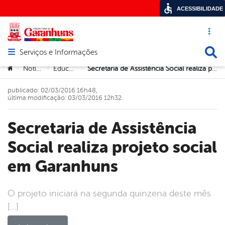
ACESSIBILIDADE
Acesso ráp
Busca
Serviços e Informações
Abrir menu principal de navegação
Você está aqui:
Notícias
Educação
Secretaria de Assistência Social realiza projeto social em Garanhuns
>
>
>
publicado: 02/03/2016 16h48,
última modificação: 03/03/2016 12h32
Secretaria de Assistência
Social realiza projeto social
em Garanhuns
O projeto iniciará na segunda quinzena deste mês
[…]