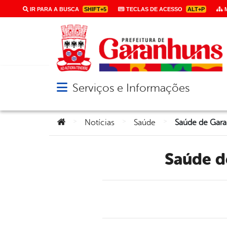
IR PARA A BUSCA
SHIFT+5
TECLAS DE ACESSO
ALT+P
M
Serviços e Informações
Abrir menu principal de navegação
Você está aqui:
>
>
>
Notícias
Saúde
Saúde de Gara
Saúde 