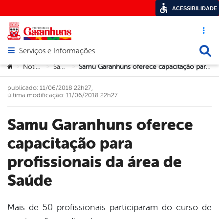
ACESSIBILIDADE
Acesso ráp
Busca
Serviços e Informações
Abrir menu principal de navegação
Você está aqui:
Notícias
Saúde
Samu Garanhuns oferece capacitação para profissionais da área de Saúde
>
>
>
publicado: 11/06/2018 22h27,
última modificação: 11/06/2018 22h27
Samu Garanhuns oferece
capacitação para
profissionais da área de
Saúde
Mais de 50 profissionais participaram do curso de