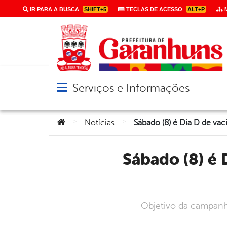
IR PARA A BUSCA
SHIFT+5
TECLAS DE ACESSO
ALT+P
M
Serviços e Informações
Abrir menu principal de navegação
Você está aqui:
>
>
Notícias
Sábado (8) é Dia D de vacinação contra a poliomielite em
Objetivo da campanha 