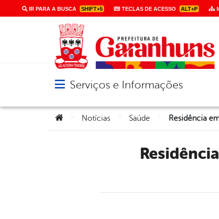
IR PARA A BUSCA
SHIFT+5
TECLAS DE ACESSO
ALT+P
M
Serviços e Informações
Abrir menu principal de navegação
Você está aqui:
>
>
>
Notícias
Saúde
Residência em Saúde da Família do Campo é aberta