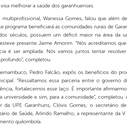
e visa melhorar a saúde dos garanhuenses.
 multiprofissional, Wanessa Gomes, falou que além de
sse programa beneficiará as comunidades rurais de Gara
dos séculos, possuem um déficit maior na área da 
esteve presente Jaime Amorim. “Nós acreditamos que
cia é ser ampliada. Nós vamos juntos tentar resolv
 profundo”, completou.
Pernambuco, Pedro Falcão, expôs os benefícios do pro
cipal. “Ressaltamos essa parceria entre o governo 
idência, fortalecemos esse laço. É importante afirmar
a universidade e sim, para a comunidade”, completou.
or da UPE Garanhuns, Clóvis Gomes; o secretário de 
ário de Saúde, Arlindo Ramalho; a representante da V
mento quilombola.