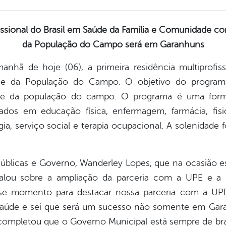
fissional do Brasil em Saúde da Família e Comunidade 
da População do Campo será em Garanhuns
manhã de hoje (06), a primeira residência multiprofis
e da População do Campo. O objetivo do programa é
aúde da população do campo. O programa é uma for
ados em educação física, enfermagem, farmácia, fisio
gia, serviço social e terapia ocupacional. A solenidade f
Públicas e Governo, Wanderley Lopes, que na ocasião e
 falou sobre a ampliação da parceria com a UPE e 
se momento para destacar nossa parceria com a UPE
 saúde e sei que será um sucesso não somente em Gara
da completou que o Governo Municipal está sempre de br