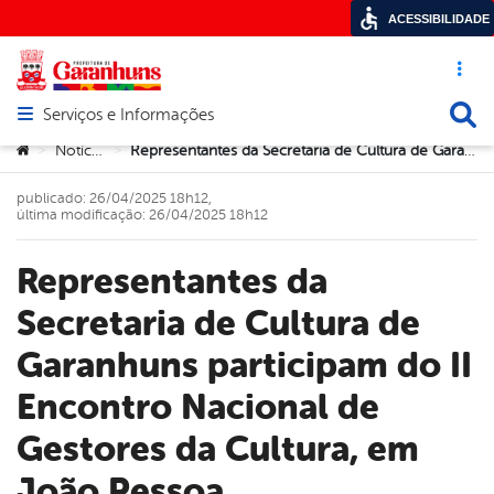
ACESSIBILIDADE
Acesso ráp
Busca
Serviços e Informações
Abrir menu principal de navegação
Você está aqui:
Notícias
Representantes da Secretaria de Cultura de Garanhuns participam do II Encontro Nacional de Gestores da Cultura, em João Pessoa
>
>
publicado: 26/04/2025 18h12,
última modificação: 26/04/2025 18h12
Representantes da
Secretaria de Cultura de
Garanhuns participam do II
Encontro Nacional de
Gestores da Cultura, em
João Pessoa