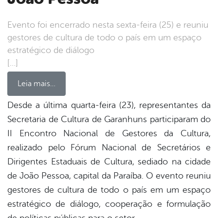
Evento foi encerrado nesta sexta-feira (25) e reuniu
gestores de cultura de todo o país em um espaço
estratégico de diálogo
[…]
Leia mais…
Desde a última quarta-feira (23), representantes da
Secretaria de Cultura de Garanhuns participaram do
book
II Encontro Nacional de Gestores da Cultura,
realizado pelo Fórum Nacional de Secretários e
er
Dirigentes Estaduais de Cultura, sediado na cidade
de João Pessoa, capital da Paraíba. O evento reuniu
gestores de cultura de todo o país em um espaço
din
estratégico de diálogo, cooperação e formulação