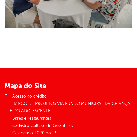
Mapa do Site
Acesso ao crédito
BANCO DE PROJETOS VIA FUNDO MUNICIPAL DA CRIANÇA
E DO ADOLESCENTE
Bares e restaurantes
Cadastro Cultural de Garanhuns
Calendário 2020 do IPTU