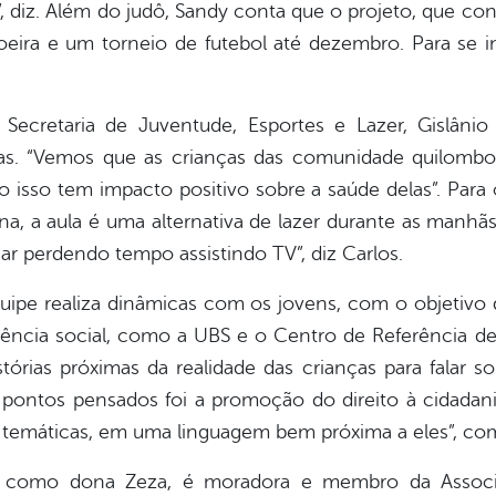
diz. Além do judô, Sandy conta que o projeto, que co
apoeira e um torneio de futebol até dezembro. Para se i
 Secretaria de Juventude, Esportes e Lazer, Gislâni
nças. “Vemos que as crianças das comunidade quilombol
 isso tem impacto positivo sobre a saúde delas”. Par
ina, a aula é uma alternativa de lazer durante as manh
car perdendo tempo assistindo TV”, diz Carlos.
quipe realiza dinâmicas com os jovens, com o objetivo 
tência social, como a UBS e o Centro de Referência de A
istórias próximas da realidade das crianças para falar s
 pontos pensados foi a promoção do direito à cidadani
s temáticas, em uma linguagem bem próxima a eles”, co
da como dona Zeza, é moradora e membro da Associ