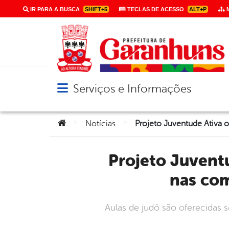
IR PARA A BUSCA
SHIFT+5
TECLAS DE ACESSO
ALT+P
M
Serviços e Informações
Abrir menu principal de navegação
Você está aqui:
>
>
Notícias
Projeto Juventude Ativa oferece acesso ao esporte e à saúde
nas co
Aulas de judô são oferecidas 