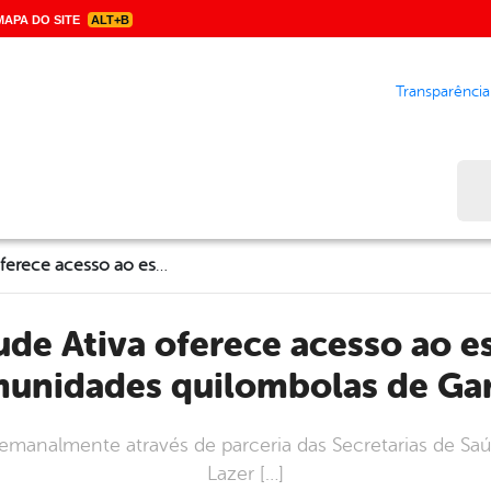
APA DO SITE
ALT+B
Transparência
Bus
Projeto Juventude Ativa oferece acesso ao esporte e à saúde nas comunidades quilombolas de Garanhuns
munidades quilombolas de Ga
semanalmente através de parceria das Secretarias de Sa
Lazer […]