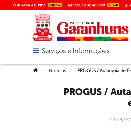
IR PARA A BUSCA
SHIFT+5
TECLAS DE ACESSO
ALT+P
M
Serviços e Informações
Abrir menu principal de navegação
Você está aqui:
>
>
Notícias
PROGUS / Autarquia de Ensino Superior de Garanhuns lança
Inscriçõe