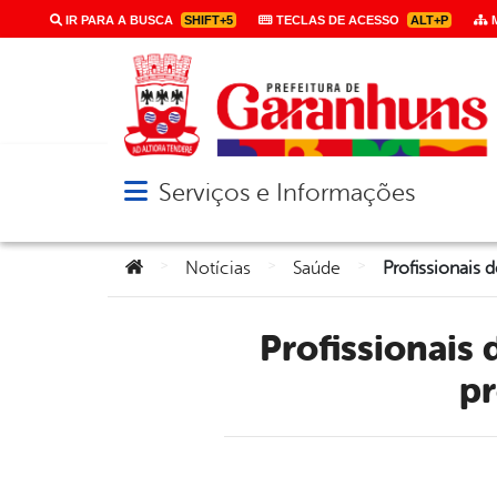
IR PARA A BUSCA
SHIFT+5
TECLAS DE ACESSO
ALT+P
M
Serviços e Informações
Abrir menu principal de navegação
Você está aqui:
>
>
>
Notícias
Saúde
Profissionais de saúde são capacitados para o diagnóstico
pr