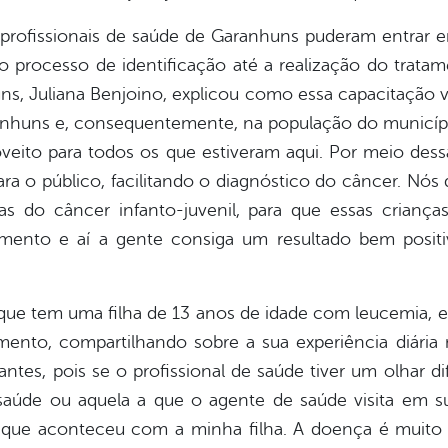
s profissionais de saúde de Garanhuns puderam entrar
 o processo de identificação até a realização do tra
s, Juliana Benjoino, explicou como essa capacitação va
anhuns e, consequentemente, na população do municípi
ito para todos os que estiveram aqui. Por meio dessa 
ara o público, facilitando o diagnóstico do câncer. N
omas do câncer infanto-juvenil, para que essas crian
amento e aí a gente consiga um resultado bem positiv
que tem uma filha de 13 anos de idade com leucemia, e
ento, compartilhando sobre a sua experiência diária
tes, pois se o profissional de saúde tiver um olhar di
aúde ou aquela a que o agente de saúde visita em su
o que aconteceu com a minha filha. A doença é muito r