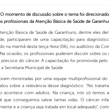
O momento de discussão sobre o tema foi direcionado
s profissionais da Atenção Básica de Saúde de Garanh
Atenção Básica de Saúde de Garanhuns, dentre eles den
de, participaram de uma capacitação para diagnóstic
ado na manhã desta terça-feira (06), no auditório da 
Na ocasião, os profissionais puderam discutir sobre os
o precoce do câncer. A capacitação foi promovida pelo 
 a Secretaria Municipal de Saúde.
foram ministradas por uma equipe multiprofissional do
falou sobre a relevância desse diagnóstico. “No tratam
o acontece com adultos. Na criança, nós só temos a
 que conseguimos salvar tantas vidas. O câncer infan
mente e a criança seja tratada em local adequado”, com