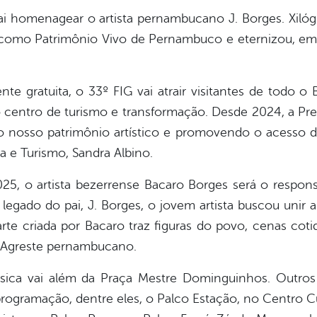
i homenagear o artista pernambucano J. Borges. Xilógra
 como Patrimônio Vivo de Pernambuco e eternizou, em s
gratuita, o 33º FIG vai atrair visitantes de todo o 
 centro de turismo e transformação. Desde 2024, a Pr
 nosso patrimônio artístico e promovendo o acesso de
ra e Turismo, Sandra Albino.
 o artista bezerrense Bacaro Borges será o responsá
legado do pai, J. Borges, o jovem artista buscou unir a
 arte criada por Bacaro traz figuras do povo, cenas coti
o Agreste pernambucano.
ica vai além da Praça Mestre Dominguinhos. Outros 
rogramação, dentre eles, o Palco Estação, no Centro Cul