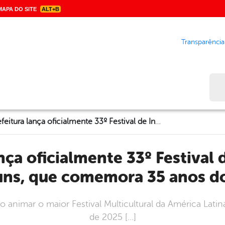
APA DO SITE
ALT+B
Transparência
Bus
Prefeitura lança oficialmente 33º Festival de Inverno de Garanhuns, que comemora 35 anos do evento
ns, que comemora 35 anos d
o animar o maior Festival Multicultural da América Latina
de 2025 […]