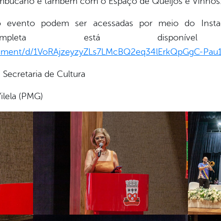
ambucano e também com o Espaço de Queijos e Vinhos
o evento podem ser acessadas por meio do Instagr
completa está disponí
cument/d/1VoRAjzeyzyZLs7LMcBQ2eq34lErkQpGgC-Pau1x
Secretaria de Cultura
Vilela (PMG)