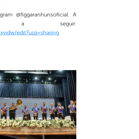
.
am @figgaranhunsoficial. A
vel a seguir:
yidw/edit?usp=sharing
.