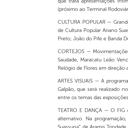
que trará apresentações inti
(próximo ao Terminal Rodoviári
CULTURA POPULAR — Grandes a
de Cultura Popular Ariano Sua
Preto; João do Pife e Banda D
CORTEJOS — Movimentações p
Saudade, Maracatu Leão Venc
Relógio de Flores em direção
ARTES VISUAIS — A programaçã
Galpão, que será realizado no
entre os temas das exposições
TEATRO E DANÇA — O FIG conta
alternativo. Na programação
Suassuna”, de Aramis Trindade,