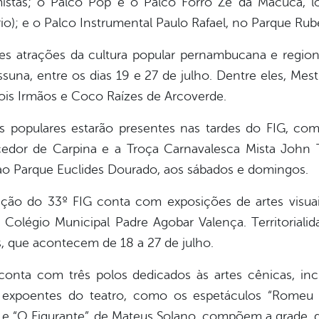
mistas; o Palco Pop e o Palco Forró Zé da Macuca, 
o); e o Palco Instrumental Paulo Rafael, no Parque Rub
trações da cultura popular pernambucana e regiona
ssuna, entre os dias 19 e 27 de julho. Dentre eles, Mes
ois Irmãos e Coco Raízes de Arcoverde.
opulares estarão presentes nas tardes do FIG, com
edor de Carpina e a Troça Carnavalesca Mista John T
 ao Parque Euclides Dourado, aos sábados e domingos.
o do 33º FIG conta com exposições de artes visuais
 Colégio Municipal Padre Agobar Valença. Territorialid
, que acontecem de 18 a 27 de julho.
 com três polos dedicados às artes cênicas, inclui
, expoentes do teatro, como os espetáculos “Romeu 
 e “O Figurante”, de Mateus Solano, compõem a grade, qu