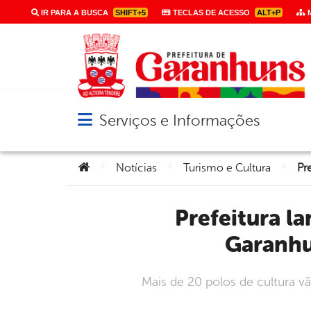
IR PARA A BUSCA
SHIFT+5
TECLAS DE ACESSO
ALT+P
M
Serviços e Informações
Abrir menu principal de navegação
Você está aqui:
>
>
>
Notícias
Turismo e Cultura
Prefeitura lança oficialmente 33º Festival de Inverno de
Garanhu
Mais de 20 polos de cultura vã