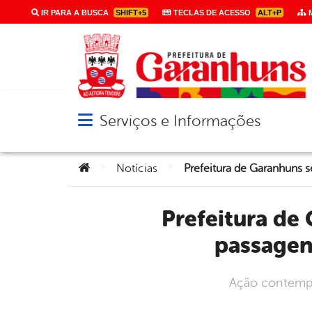
IR PARA A BUSCA
SHIFT+5
TECLAS DE ACESSO
ALT+P
M
Serviços e Informações
Abrir menu principal de navegação
Você está aqui:
>
>
Notícias
Prefeitura de Garanhuns segue realizando recuperação de
passagen
Ação contemplo