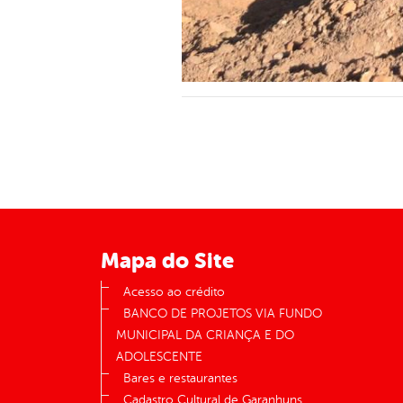
Mapa do Site
Acesso ao crédito
BANCO DE PROJETOS VIA FUNDO
MUNICIPAL DA CRIANÇA E DO
ADOLESCENTE
Bares e restaurantes
Cadastro Cultural de Garanhuns