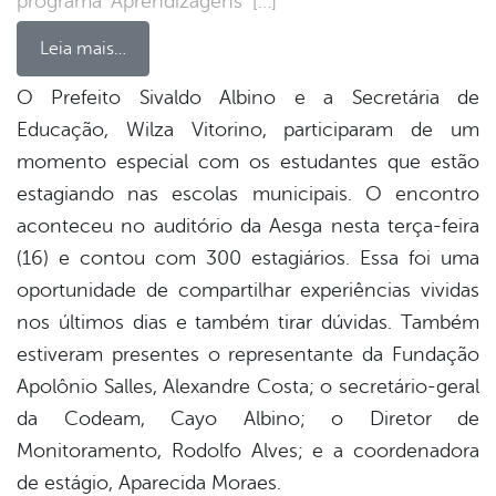
programa ‘Aprendizagens’ […]
Leia mais…
O Prefeito Sivaldo Albino e a Secretária de
Educação, Wilza Vitorino, participaram de um
book
momento especial com os estudantes que estão
estagiando nas escolas municipais. O encontro
er
aconteceu no auditório da Aesga nesta terça-feira
(16) e contou com 300 estagiários. Essa foi uma
oportunidade de compartilhar experiências vividas
din
nos últimos dias e também tirar dúvidas. Também
estiveram presentes o representante da Fundação
Apolônio Salles, Alexandre Costa; o secretário-geral
da Codeam, Cayo Albino; o Diretor de
Monitoramento, Rodolfo Alves; e a coordenadora
de estágio, Aparecida Moraes.