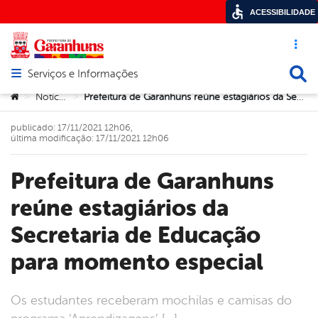
ACESSIBILIDADE
Acesso ráp
Busca
Serviços e Informações
Abrir menu principal de navegação
Você está aqui:
Notícias
Prefeitura de Garanhuns reúne estagiários da Secretaria de Educação para momento especial
>
>
publicado: 17/11/2021 12h06,
última modificação: 17/11/2021 12h06
Prefeitura de Garanhuns
reúne estagiários da
Secretaria de Educação
para momento especial
Os estudantes receberam mochilas e camisas do