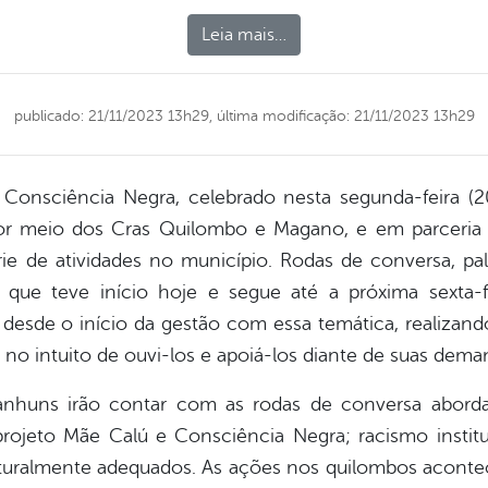
Leia mais…
publicado: 21/11/2023 13h29,
última modificação: 21/11/2023 13h29
sciência Negra, celebrado nesta segunda-feira (20)
por meio dos Cras Quilombo e Magano, e em parceria
e de atividades no município. Rodas de conversa, pal
ue teve início hoje e segue até a próxima sexta-fe
sde o início da gestão com essa temática, realizan
 no intuito de ouvi-los e apoiá-los diante de suas dema
nhuns irão contar com as rodas de conversa abord
 projeto Mãe Calú e Consciência Negra; racismo instituc
ulturalmente adequados. As ações nos quilombos acont