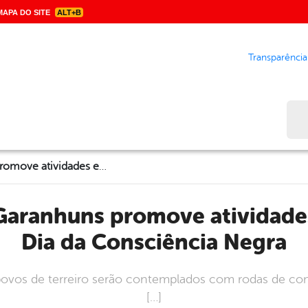
APA DO SITE
ALT+B
Transparência
Bus
Prefeitura de Garanhuns promove atividades em alusão ao Dia da Consciência Negra
Dia da Consciência Negra
vos de terreiro serão contemplados com rodas de conve
[…]