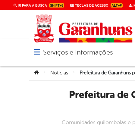
IR PARA A BUSCA
SHIFT+5
TECLAS DE ACESSO
ALT+P
M
Serviços e Informações
Abrir menu principal de navegação
Você está aqui:
>
>
Notícias
Prefeitura de Garanhuns promove atividades em alusão ao
Comunidades quilombolas e po