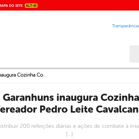
APA DO SITE
ALT+B
Transparência
Bus
Prefeitura de Garanhuns inaugura Cozinha Comunitária Vereador Pedro Leite Cavalcanti
ereador Pedro Leite Cavalcan
stribuir 200 refeições diárias e ações de combate à in
[…]