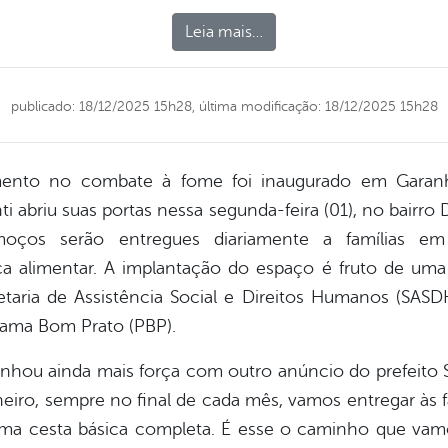
Leia mais…
publicado: 18/12/2025 15h28,
última modificação: 18/12/2025 15h28
mento no combate à fome foi inaugurado em Garanh
ti abriu suas portas nessa segunda-feira (01), no bairr
oços serão entregues diariamente a famílias em 
 alimentar. A implantação do espaço é fruto de uma p
taria de Assistência Social e Direitos Humanos (SAS
rama Bom Prato (PBP).
ou ainda mais força com outro anúncio do prefeito S
janeiro, sempre no final de cada mês, vamos entregar às 
ma cesta básica completa. É esse o caminho que vamo