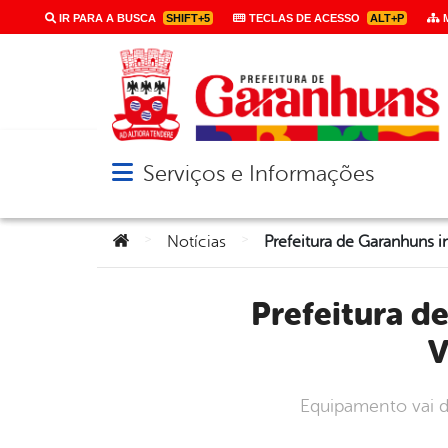
IR PARA A BUSCA
SHIFT+5
TECLAS DE ACESSO
ALT+P
M
Serviços e Informações
Abrir menu principal de navegação
Você está aqui:
>
>
Notícias
Prefeitura de Garanhuns inaugura Cozinha Comunitária
V
Equipamento vai di