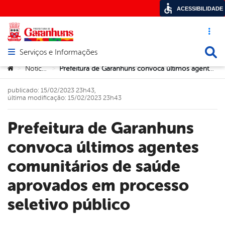
ACESSIBILIDADE
Acesso ráp
Busca
Serviços e Informações
Abrir menu principal de navegação
Você está aqui:
Notícias
Prefeitura de Garanhuns convoca últimos agentes comunitários de saúde aprovados em processo seletivo público
>
>
publicado: 15/02/2023 23h43,
última modificação: 15/02/2023 23h43
Prefeitura de Garanhuns
convoca últimos agentes
comunitários de saúde
aprovados em processo
seletivo público