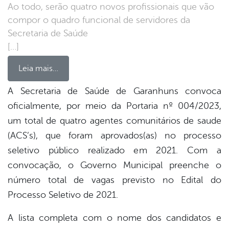
Ao todo, serão quatro novos profissionais que vão
compor o quadro funcional de servidores da
Secretaria de Saúde
[…]
Leia mais…
A Secretaria de Saúde de Garanhuns convoca
oficialmente, por meio da Portaria nº 004/2023,
book
um total de quatro agentes comunitários de saude
(ACS’s), que foram aprovados(as) no processo
er
seletivo público realizado em 2021. Com a
convocação, o Governo Municipal preenche o
número total de vagas previsto no Edital do
din
Processo Seletivo de 2021.
A lista completa com o nome dos candidatos e