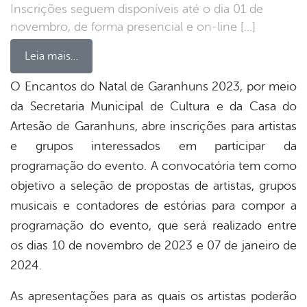
Inscrições seguem disponíveis até o dia 01 de
novembro, de forma presencial e on-line […]
Leia mais…
O Encantos do Natal de Garanhuns 2023, por meio
da Secretaria Municipal de Cultura e da Casa do
book
Artesão de Garanhuns, abre inscrições para artistas
e grupos interessados em participar da
er
programação do evento. A convocatória tem como
objetivo a seleção de propostas de artistas, grupos
musicais e contadores de estórias para compor a
din
programação do evento, que será realizado entre
os dias 10 de novembro de 2023 e 07 de janeiro de
2024.
As apresentações para as quais os artistas poderão