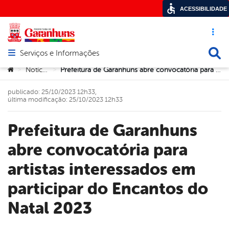
ACESSIBILIDADE
Acesso ráp
Busca
Serviços e Informações
Abrir menu principal de navegação
Você está aqui:
Notícias
Prefeitura de Garanhuns abre convocatória para artistas interessados em participar do Encantos do Natal 2023
>
>
publicado: 25/10/2023 12h33,
última modificação: 25/10/2023 12h33
Prefeitura de Garanhuns
abre convocatória para
artistas interessados em
participar do Encantos do
Natal 2023