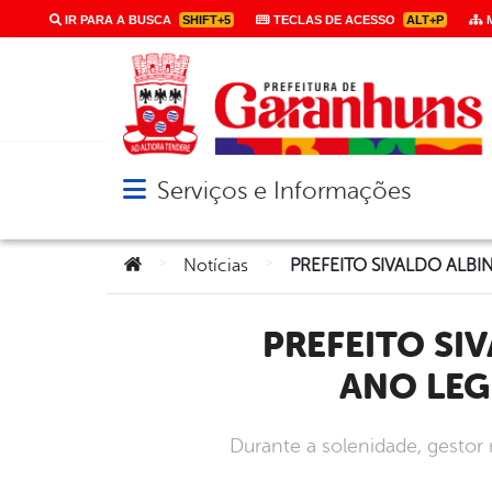
IR PARA A BUSCA
SHIFT+5
TECLAS DE ACESSO
ALT+P
M
Serviços e Informações
Abrir menu principal de navegação
Você está aqui:
>
>
Notícias
PREFEITO SIVALDO ALBINO PARTICIPA DA ABERTURA DO
ANO LEG
Durante a solenidade, gestor