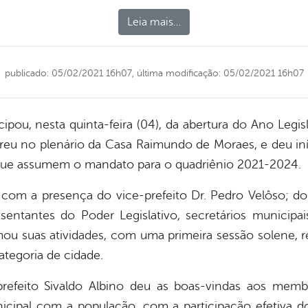
Leia mais…
publicado: 05/02/2021 16h07,
última modificação: 05/02/2021 16h07
icipou, nesta quinta-feira (04), da abertura do Ano Legi
eu no plenário da Casa Raimundo de Moraes, e deu iní
que assumem o mandato para o quadriênio 2021-2024.
 a presença do vice-prefeito Dr. Pedro Velôso; do
sentantes do Poder Legislativo, secretários municipai
ou suas atividades, com uma primeira sessão solene, 
tegoria de cidade.
refeito Sivaldo Albino deu as boas-vindas aos memb
ipal com a população, com a participação efetiva d