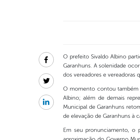
O prefeito Sivaldo Albino part
Facebook
Garanhuns. A solenidade ocorr
dos vereadores e vereadoras 
Twitter
O momento contou também com
Albino; além de demais repre
Linkedin
Municipal de Garanhuns retom
de elevação de Garanhuns à ca
Em seu pronunciamento, o p
aproximação do Governo Munic