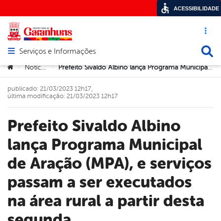
ACESSIBILIDADE
Acesso ráp
Busca
Serviços e Informações
Abrir menu principal de navegação
Você está aqui:
Notícias
Prefeito Sivaldo Albino lança Programa Municipal de Aração (MPA), e serviços passam a ser executados na área rural a partir desta segunda
>
>
publicado: 21/03/2023 12h17,
última modificação: 21/03/2023 12h17
Prefeito Sivaldo Albino
lança Programa Municipal
de Aração (MPA), e serviços
passam a ser executados
na área rural a partir desta
segunda