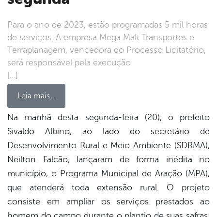
Para o ano de 2023, estão programadas 5 mil horas
de serviços. A empresa Mega Mak Transportes e
Terraplanagem, vencedora do Processo Licitatório,
será responsável pela execução
[…]
Leia mais…
Na manhã desta segunda-feira (20), o prefeito
Sivaldo Albino, ao lado do secretário de
book
Desenvolvimento Rural e Meio Ambiente (SDRMA),
Neilton Falcão, lançaram de forma inédita no
er
município, o Programa Municipal de Aração (MPA),
que atenderá toda extensão rural. O projeto
consiste em ampliar os serviços prestados ao
din
homem do campo durante o plantio de suas safras,