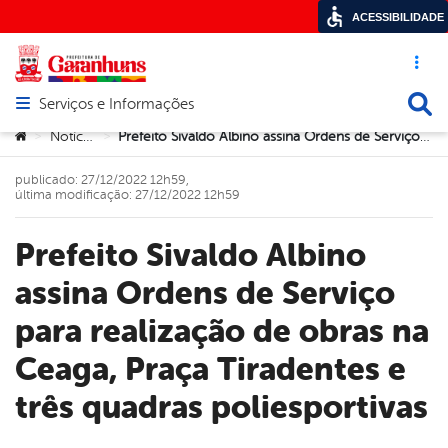
ACESSIBILIDADE
Acesso ráp
Busca
Serviços e Informações
Abrir menu principal de navegação
Você está aqui:
Notícias
Prefeito Sivaldo Albino assina Ordens de Serviço para realização de obras na Ceaga, Praça Tiradentes e três quadras poliesportivas
>
>
publicado: 27/12/2022 12h59,
última modificação: 27/12/2022 12h59
Prefeito Sivaldo Albino
assina Ordens de Serviço
para realização de obras na
Ceaga, Praça Tiradentes e
três quadras poliesportivas