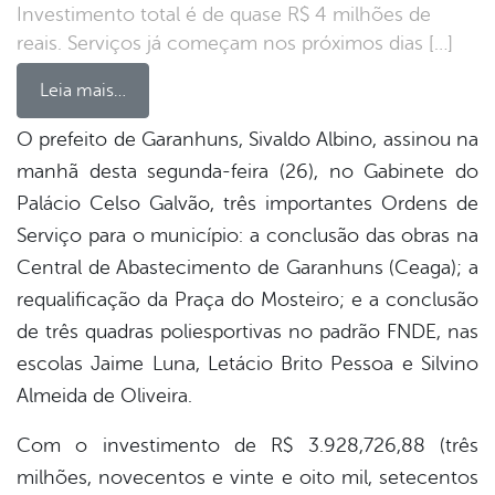
Investimento total é de quase R$ 4 milhões de
reais. Serviços já começam nos próximos dias […]
Leia mais…
O prefeito de Garanhuns, Sivaldo Albino, assinou na
manhã desta segunda-feira (26), no Gabinete do
book
Palácio Celso Galvão, três importantes Ordens de
Serviço para o município: a conclusão das obras na
er
Central de Abastecimento de Garanhuns (Ceaga); a
requalificação da Praça do Mosteiro; e a conclusão
de três quadras poliesportivas no padrão FNDE, nas
din
escolas Jaime Luna, Letácio Brito Pessoa e Silvino
Almeida de Oliveira.
Com o investimento de R$ 3.928,726,88 (três
milhões, novecentos e vinte e oito mil, setecentos