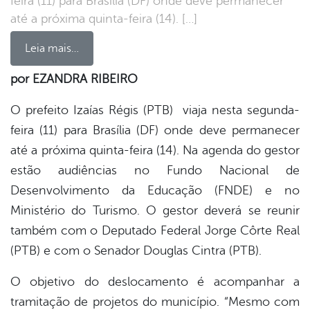
feira (11) para Brasília (DF) onde deve permanecer
até a próxima quinta-feira (14). […]
Leia mais…
por EZANDRA RIBEIRO
book
O prefeito Izaías Régis (PTB) viaja nesta segunda-
feira (11) para Brasília (DF) onde deve permanecer
até a próxima quinta-feira (14). Na agenda do gestor
er
estão audiências no Fundo Nacional de
Desenvolvimento da Educação (FNDE) e no
din
Ministério do Turismo. O gestor deverá se reunir
também com o Deputado Federal Jorge Côrte Real
(PTB) e com o Senador Douglas Cintra (PTB).
O objetivo do deslocamento é acompanhar a
tramitação de projetos do município. “Mesmo com