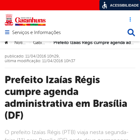
ACESSIBILIDADE
Acesso ráp
Busca
Serviços e Informações
Abrir menu principal de navegação
Você está aqui:
Notícias
Gabinete
Prefeito Izaías Régis cumpre agenda administrativa em Brasília (DF)
>
>
>
publicado: 11/04/2016 10h29,
última modificação: 11/04/2016 10h37
Prefeito Izaías Régis
cumpre agenda
administrativa em Brasília
(DF)
O prefeito Izaías Régis (PTB) viaja nesta segunda-