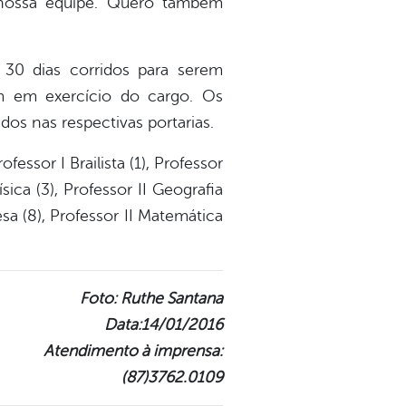
nossa equipe. Quero também
30 dias corridos para serem
m em exercício do cargo. Os
os nas respectivas portarias.
essor I Brailista (1), Professor
ísica (3), Professor II Geografia
uesa (8), Professor II Matemática
Foto: Ruthe Santana
Data:14/01/2016
Atendimento à imprensa:
(87)3762.0109