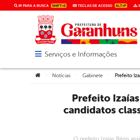
IR PARA A BUSCA
SHIFT+5
TECLAS DE ACESSO
ALT+P
M
Serviços e Informações
Abrir menu principal de navegação
Você está aqui:
>
>
>
Notícias
Gabinete
Prefeito Izaías Régis assina portaria de convocação de 186
candidatos clas
O prefeito Izaías Régis as