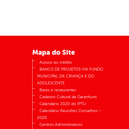
Mapa do Site
Acesso ao crédito
BANCO DE PROJETOS VIA FUNDO
MUNICIPAL DA CRIANÇA E DO
ADOLESCENTE
Bares e restaurantes
Cadastro Cultural de Garanhuns
Calendário 2020 do IPTU
Calendário Reuniões Conselhos –
2020
Centros Administrativos