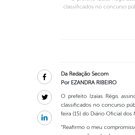
classificados no concurso púb
Da Redação Secom
Facebook
Por EZANDRA RIBEIRO
O prefeito Izaías Régis assi
Twitter
classificados no concurso púb
feira (15) do Diário Oficial do
Linkedin
“Reafirmo o meu compromiss