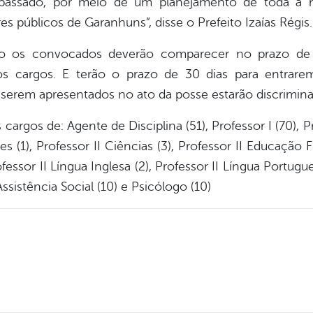
assado, por meio de um planejamento de toda a 
es públicos de Garanhuns”, disse o Prefeito Izaías Régis.
ão os convocados deverão comparecer no prazo de 
 cargos. E terão o prazo de 30 dias para entrare
erem apresentados no ato da posse estarão discriminad
rgos de: Agente de Disciplina (51), Professor I (70), Prof
rtes (1), Professor II Ciências (3), Professor II Educação F
Professor II Língua Inglesa (2), Professor II Língua Portug
ssistência Social (10) e Psicólogo (10)