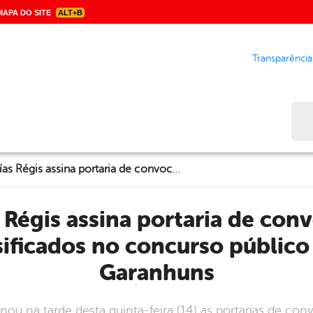
APA DO SITE
ALT+B
Transparência
Bus
Prefeito Izaías Régis assina portaria de convocação de 186 candidatos classificados no concurso público da Prefeitura de Garanhuns
sificados no concurso público 
Garanhuns
sinou na tarde desta quinta-feira (14) as portarias de c