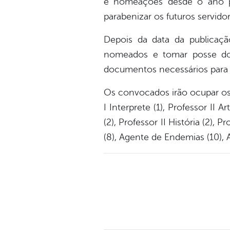
e nomeações desde o ano p
parabenizar os futuros servidor
Depois da data da publicaç
nomeados e tomar posse dos
documentos necessários para s
Os convocados irão ocupar os ca
I Interprete (1), Professor II A
(2), Professor II História (2), 
(8), Agente de Endemias (10), A