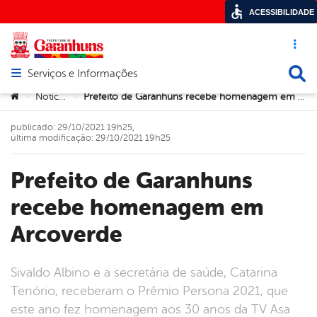
ACESSIBILIDADE
Acesso ráp
Busca
Serviços e Informações
Abrir menu principal de navegação
Você está aqui:
Notícias
Prefeito de Garanhuns recebe homenagem em Arcoverde
>
>
publicado: 29/10/2021 19h25,
última modificação: 29/10/2021 19h25
Prefeito de Garanhuns
recebe homenagem em
Arcoverde
Sivaldo Albino e a secretária de saúde, Catarina
Tenório, receberam o Prêmio Persona 2021, que
este ano fez homenagem aos 30 anos da TV Asa