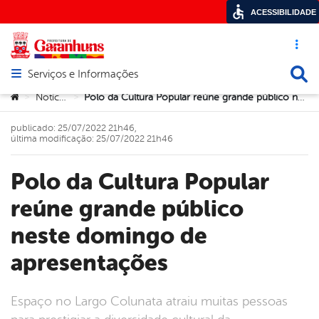
ACESSIBILIDADE
Acesso ráp
Busca
Serviços e Informações
Abrir menu principal de navegação
Você está aqui:
Notícias
Polo da Cultura Popular reúne grande público neste domingo de apresentações
>
>
publicado: 25/07/2022 21h46,
última modificação: 25/07/2022 21h46
Polo da Cultura Popular
reúne grande público
neste domingo de
apresentações
Espaço no Largo Colunata atraiu muitas pessoas