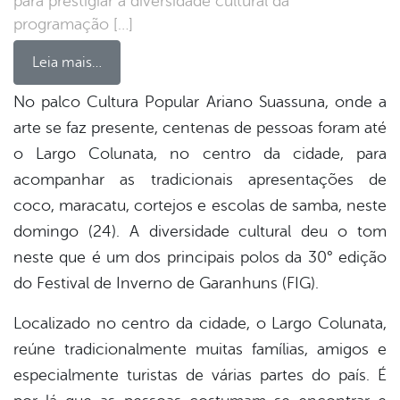
para prestigiar a diversidade cultural da
programação […]
Leia mais…
No palco Cultura Popular Ariano Suassuna, onde a
arte se faz presente, centenas de pessoas foram até
book
o Largo Colunata, no centro da cidade, para
acompanhar as tradicionais apresentações de
er
coco, maracatu, cortejos e escolas de samba, neste
domingo (24). A diversidade cultural deu o tom
neste que é um dos principais polos da 30° edição
din
do Festival de Inverno de Garanhuns (FIG).
Localizado no centro da cidade, o Largo Colunata,
reúne tradicionalmente muitas famílias, amigos e
especialmente turistas de várias partes do país. É