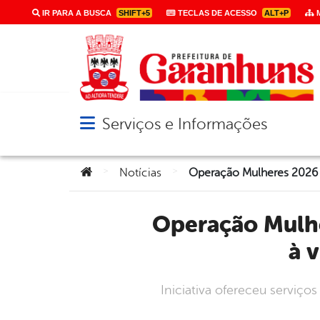
IR PARA A BUSCA
SHIFT+5
TECLAS DE ACESSO
ALT+P
M
Serviços e Informações
Abrir menu principal de navegação
Você está aqui:
>
>
Notícias
Operação Mulheres 2026 levou serviços e ações de combate
à 
Iniciativa ofereceu serviço