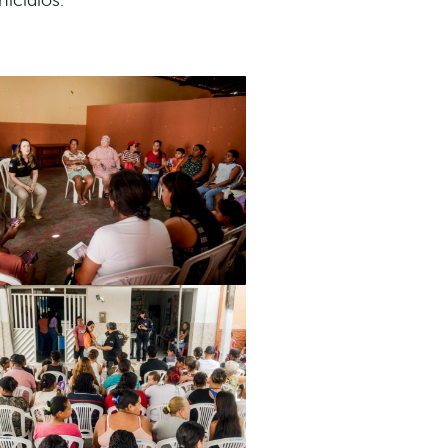
icídios.