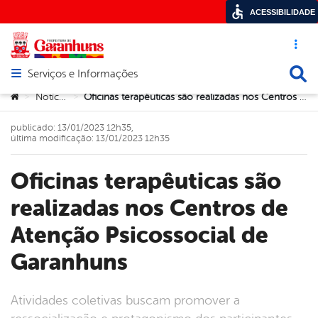
ACESSIBILIDADE
Acesso ráp
Busca
Serviços e Informações
Abrir menu principal de navegação
Você está aqui:
Notícias
Oficinas terapêuticas são realizadas nos Centros de Atenção Psicossocial de Garanhuns
>
>
publicado: 13/01/2023 12h35,
última modificação: 13/01/2023 12h35
Oficinas terapêuticas são
realizadas nos Centros de
Atenção Psicossocial de
Garanhuns
Atividades coletivas buscam promover a