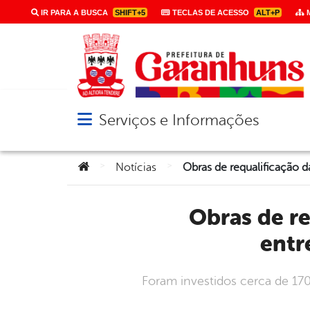
IR PARA A BUSCA
SHIFT+5
TECLAS DE ACESSO
ALT+P
M
Serviços e Informações
Abrir menu principal de navegação
Você está aqui:
>
>
Notícias
Obras de requalificação da UBS Massaranduba foram
entr
Foram investidos cerca de 170