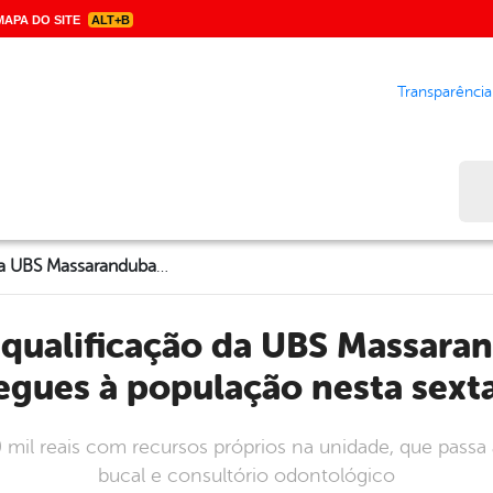
APA DO SITE
ALT+B
Transparência
Bus
Obras de requalificação da UBS Massaranduba foram entregues à população nesta sexta (20)
egues à população nesta sexta
 mil reais com recursos próprios na unidade, que pass
bucal e consultório odontológico