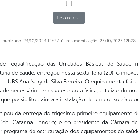
[…]
Leia mais…
publicado: 23/10/2023 12h27,
última modificação: 23/10/2023 12h28
e requalificação das Unidades Básicas de Saúde no
ria de Saúde, entregou nesta sexta-feira (20), o imóve
– UBS Ana Nery da Silva Ferreira. O equipamento foi to
ade necessários em sua estrutura física, totalizando u
 que possibilitou ainda a instalação de um consultório 
ticipou da entrega do trigésimo primeiro equipamento 
aúde, Catarina Tenório; e do presidente da Câmara de
 programa de estruturação dos equipamentos de saú