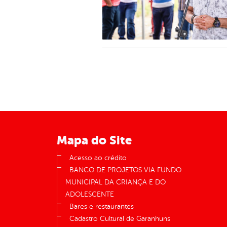
Mapa do Site
Acesso ao crédito
BANCO DE PROJETOS VIA FUNDO
MUNICIPAL DA CRIANÇA E DO
ADOLESCENTE
Bares e restaurantes
Cadastro Cultural de Garanhuns