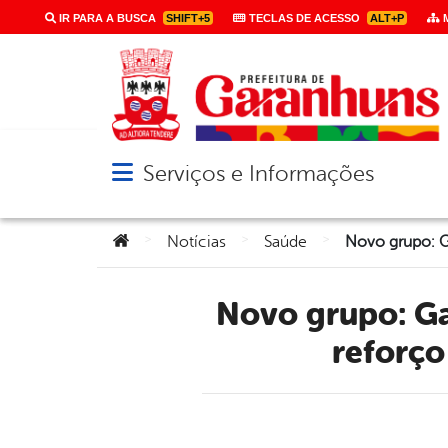
IR PARA A BUSCA
SHIFT+5
TECLAS DE ACESSO
ALT+P
M
Serviços e Informações
Abrir menu principal de navegação
Você está aqui:
>
>
>
Notícias
Saúde
Novo grupo: Garanhuns inicia aplicação da segunda dose de
reforço