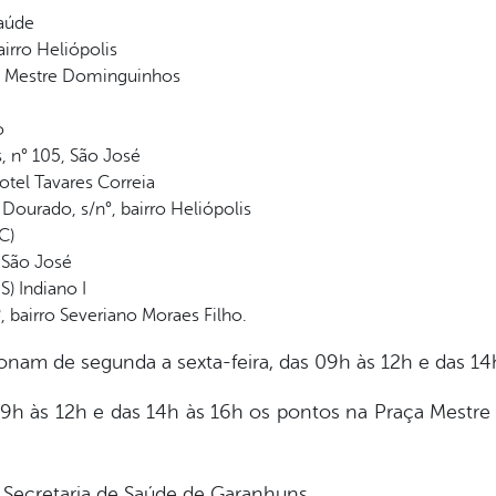
Saúde
irro Heliópolis
a Mestre Dominguinhos
o
, n° 105, São José
tel Tavares Correia
Dourado, s/n°, bairro Heliópolis
C)
 São José
) Indiano I
, bairro Severiano Moraes Filho.
nam de segunda a sexta-feira, das 09h às 12h e das 14h
9h às 12h e das 14h às 16h os pontos na Praça Mestre
Secretaria de Saúde de Garanhuns