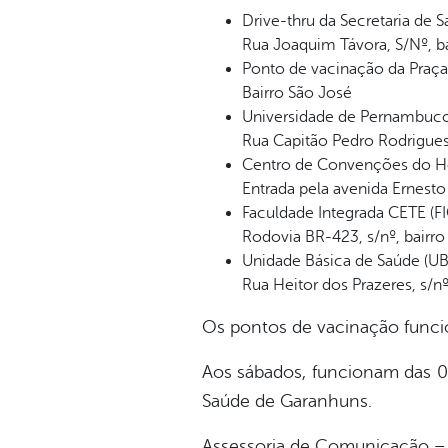
Drive-thru da Secretaria de 
Rua Joaquim Távora, S/Nº, ba
Ponto de vacinação da Praç
Bairro São José
Universidade de Pernambuc
Rua Capitão Pedro Rodrigues
Centro de Convenções do Ho
Entrada pela avenida Ernesto 
Faculdade Integrada CETE (FI
Rodovia BR-423, s/nº, bairro
Unidade Básica de Saúde (UBS
Rua Heitor dos Prazeres, s/nº
Os pontos de vacinação funcio
Aos sábados, funcionam das 0
Saúde de Garanhuns.
Assessoria de Comunicação – 